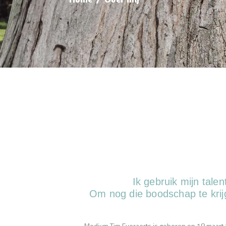
Ik gebruik mijn tale
Om nog die boodschap te krij
Medium Tim Everaerts is geboren op 18 maart 1