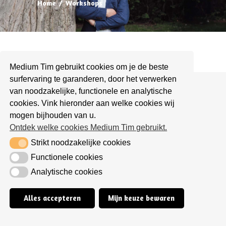
Home
Workshops
Medium Tim gebruikt cookies om je de beste
surfervaring te garanderen, door het verwerken
Het bezoeken van deze website, of het ontvangen
van noodzakelijke, functionele en analytische
van een consult is geen vervanging van een
cookies. Vink hieronder aan welke cookies wij
consultatie van de huisarts.
mogen bijhouden van u.
Raadpleeg bij gezondheidsklachten of twijfel over
Ontdek welke cookies Medium Tim gebruikt.
uw gezondheid altijd uw huisarts of medisch
Strikt noodzakelijke cookies
Strikt noodzakelijke cookies
specialist!
Functionele cookies
Functionele cookies
© 2024 Medium Tim | Deze site is gemaakt door
Analytische cookies
HappyWebsites
|
Privacybeleid
|
Algemene
Analytische cookies
voorwaarden
Alles accepteren
Mijn keuze bewaren